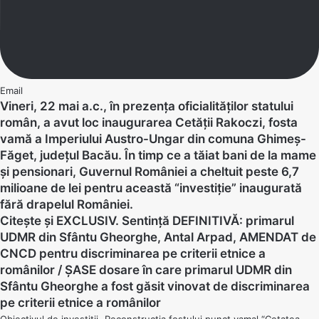
Email
Vineri, 22 mai a.c., în prezența oficialităților statului
român, a avut loc inaugurarea Cetății Rakoczi, fosta
vamă a Imperiului Austro-Ungar din comuna Ghimeș-
Făget, județul Bacău. În timp ce a tăiat bani de la mame
și pensionari, Guvernul României a cheltuit peste 6,7
milioane de lei pentru această “investiție” inaugurată
fără drapelul României.
Citește și
EXCLUSIV. Sentință DEFINITIVĂ: primarul
UDMR din Sfântu Gheorghe, Antal Arpad, AMENDAT de
CNCD pentru discriminarea pe criterii etnice a
românilor / ȘASE dosare în care primarul UDMR din
Sfântu Gheorghe a fost găsit vinovat de discriminarea
pe criterii etnice a românilor
Obiectivul de investiții „Reconstrucția fostului punct vamal “Cetatea