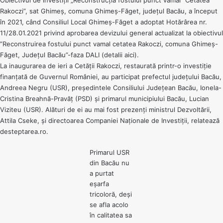
Rakoczi”, sat Ghimeș, comuna Ghimeș-Făget, județul Bacău, a început
în 2021, când Consiliul Local Ghimeș-Făget a adoptat Hotărârea nr.
11/28.01.2021 privind aprobarea devizului general actualizat la obiectivul
”Reconstruirea fostului punct vamal cetatea Rakoczi, comuna Ghimeș-
Făget, Județul Bacău”-faza DALI (detalii
aici
).
La inaugurarea de ieri a Cetății Rakoczi, restaurată printr-o investiție
finanțată de Guvernul României, au participat prefectul județului Bacău,
Andreea Negru (USR), președintele Consiliului Județean Bacău, Ionela-
Cristina Breahnă-Pravăț (PSD) și primarul municipiului Bacău, Lucian
Viziteu (USR). Alături de ei au mai fost prezenți ministrul Dezvoltării,
Attila Cseke, și directoarea Companiei Naționale de Investiții, relatează
desteptarea.ro
.
Primarul USR
din Bacău nu
a purtat
eșarfa
tricoloră, deși
se afla acolo
în calitatea sa