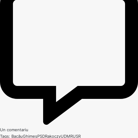
Un comentariu
Tags:
Bacău
Ghimeș
PSD
Rakoczy
UDMR
USR