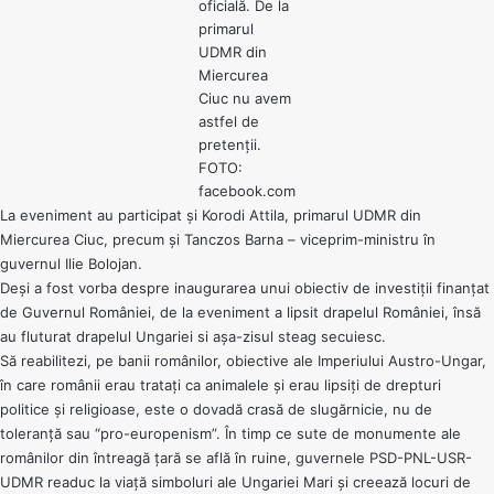
oficială. De la
primarul
UDMR din
Miercurea
Ciuc nu avem
astfel de
pretenții.
FOTO:
facebook.com
La eveniment au participat și Korodi Attila, primarul UDMR din
Miercurea Ciuc, precum și Tanczos Barna – viceprim-ministru în
guvernul Ilie Bolojan.
Deși a fost vorba despre inaugurarea unui obiectiv de investiții finanțat
de Guvernul României, de la eveniment a lipsit drapelul României, însă
au fluturat drapelul Ungariei si așa-zisul steag secuiesc.
Să reabilitezi, pe banii românilor, obiective ale Imperiului Austro-Ungar,
în care românii erau tratați ca animalele și erau lipsiți de drepturi
politice și religioase, este o dovadă crasă de slugărnicie, nu de
toleranță sau “pro-europenism”. În timp ce sute de monumente ale
românilor din întreagă țară se află în ruine, guvernele PSD-PNL-USR-
UDMR readuc la viață simboluri ale Ungariei Mari și creează locuri de