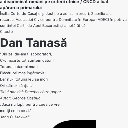
a discriminat români pe criterii etnice / CNCD a luat
apărarea primarului
Înalta Curte de Casație și Justiție a admis miercuri, 2 aprilie a.c.,
recursul Asociației Civice pentru Demnitate în Europa (ADEC) împotriva
sentinţei Curţii de Apel Bucureşti și a hotărât că…
Citește
Dan Tanasă
"Din zei de-am fi scoborâtori,
C-o moarte tot suntem datori!
Totuna e dac-ai murit
Flăcău ori moș îngârbovit;
Dar nu-i totuna leu să mori
Ori câine-nlănțuit."
Titlul poeziei: Decebal către popor
Autor: George Coșbuc
„Dacă nu lupți pentru ceea ce vrei,
meriți ceea ce ai.”
John C. Maxwell