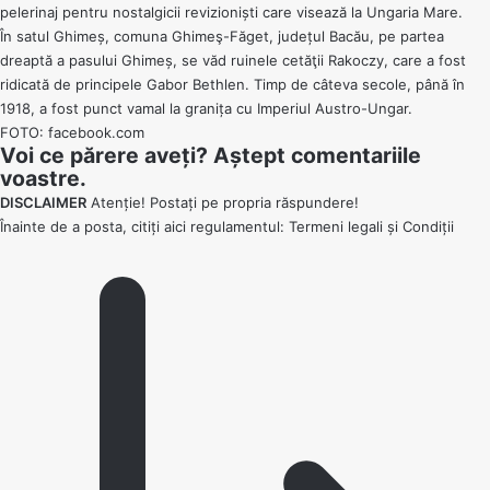
pelerinaj pentru nostalgicii revizioniști care visează la Ungaria Mare.
În satul Ghimeș, comuna Ghimeş-Făget, județul Bacău, pe partea
dreaptă a pasului Ghimeș, se văd ruinele cetăţii Rakoczy, care a fost
ridicată de principele Gabor Bethlen. Timp de câteva secole, până în
1918, a fost punct vamal la granița cu Imperiul Austro-Ungar.
FOTO: facebook.com
Voi ce părere aveți? Aștept comentariile
voastre.
DISCLAIMER
Atenție! Postați pe propria răspundere!
Înainte de a posta, citiți aici regulamentul:
Termeni legali și Condiții