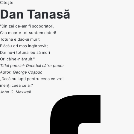
Citește
Dan Tanasă
"Din zei de-am fi scoborâtori,
C-o moarte tot suntem datori!
Totuna e dac-ai murit
Flăcău ori moș îngârbovit;
Dar nu-i totuna leu să mori
Ori câine-nlănțuit."
Titlul poeziei: Decebal către popor
Autor: George Coșbuc
„Dacă nu lupți pentru ceea ce vrei,
meriți ceea ce ai.”
John C. Maxwell