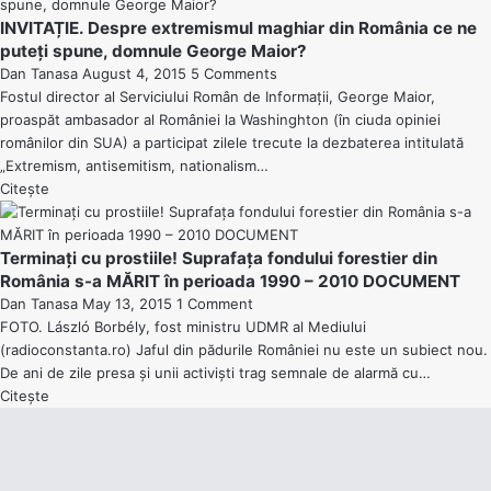
INVITAȚIE. Despre extremismul maghiar din România ce ne
puteți spune, domnule George Maior?
Dan Tanasa
August 4, 2015
5 Comments
Fostul director al Serviciului Român de Informații, George Maior,
proaspăt ambasador al României la Washinghton (în ciuda opiniei
românilor din SUA) a participat zilele trecute la dezbaterea intitulată
„Extremism, antisemitism, nationalism…
Citește
Terminați cu prostiile! Suprafața fondului forestier din
România s-a MĂRIT în perioada 1990 – 2010 DOCUMENT
Dan Tanasa
May 13, 2015
1 Comment
FOTO. László Borbély, fost ministru UDMR al Mediului
(radioconstanta.ro) Jaful din pădurile României nu este un subiect nou.
De ani de zile presa și unii activiști trag semnale de alarmă cu…
Citește